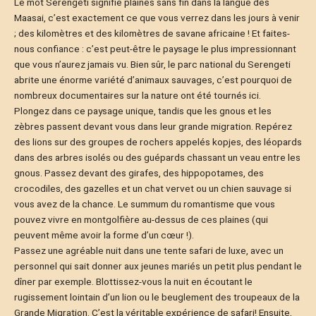
Le mot Serengeti signifie plaines sans fin dans la langue des
Maasai, c’est exactement ce que vous verrez dans les jours à venir
; des kilomètres et des kilomètres de savane africaine ! Et faites-
nous confiance : c’est peut-être le paysage le plus impressionnant
que vous n’aurez jamais vu. Bien sûr, le parc national du Serengeti
abrite une énorme variété d’animaux sauvages, c’est pourquoi de
nombreux documentaires sur la nature ont été tournés ici.
Plongez dans ce paysage unique, tandis que les gnous et les
zèbres passent devant vous dans leur grande migration. Repérez
des lions sur des groupes de rochers appelés kopjes, des léopards
dans des arbres isolés ou des guépards chassant un veau entre les
gnous. Passez devant des girafes, des hippopotames, des
crocodiles, des gazelles et un chat vervet ou un chien sauvage si
vous avez de la chance. Le summum du romantisme que vous
pouvez vivre en montgolfière au-dessus de ces plaines (qui
peuvent même avoir la forme d’un cœur !).
Passez une agréable nuit dans une tente safari de luxe, avec un
personnel qui sait donner aux jeunes mariés un petit plus pendant le
dîner par exemple. Blottissez-vous la nuit en écoutant le
rugissement lointain d’un lion ou le beuglement des troupeaux de la
Grande Migration. C’est la véritable expérience de safari! Ensuite,